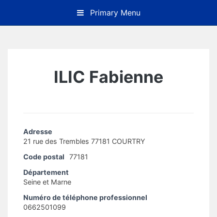
Skip
Primary Menu
to
content
ILIC Fabienne
Adresse
21 rue des Trembles 77181 COURTRY
Code postal
77181
Département
Seine et Marne
Numéro de téléphone professionnel
0662501099