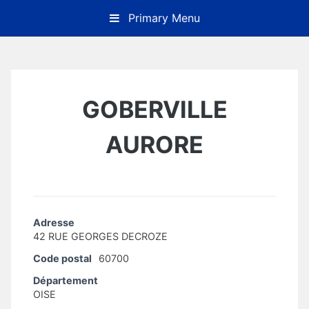
Skip
Primary Menu
to
content
GOBERVILLE
AURORE
Adresse
42 RUE GEORGES DECROZE
Code postal
60700
Département
OISE