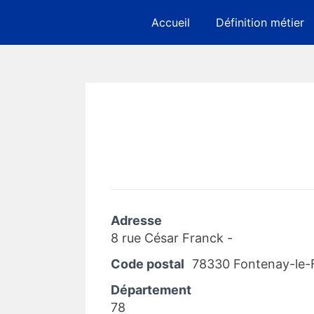
Skip
Accueil
Définition métier
to
content
Adresse
8 rue César Franck -
Code postal
78330 Fontenay-le-
Département
78