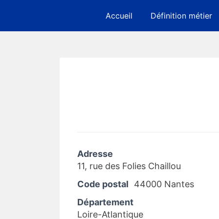
Skip
Accueil
Définition métier
to
content
Adresse
11, rue des Folies Chaillou
Code postal
44000 Nantes
Département
Loire-Atlantique