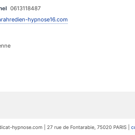
nel
0613118487
sarahredien-hypnose16.com
enne
icat-hypnose.com | 27 rue de Fontarabie, 75020 PARIS |
c