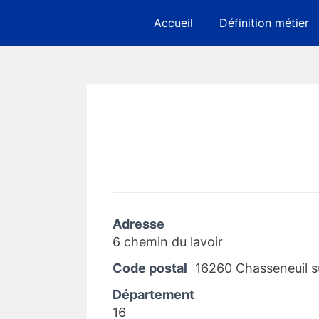
Skip
Accueil
Définition métier
to
content
Adresse
6 chemin du lavoir
Code postal
16260 Chasseneuil s
Département
16