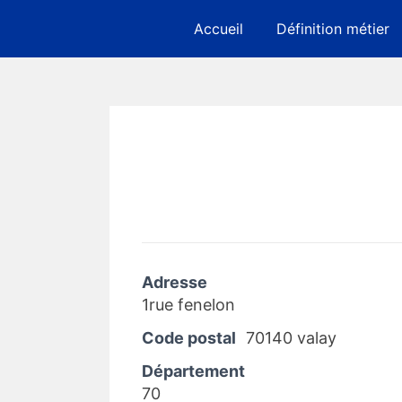
Skip
Accueil
Définition métier
to
content
Adresse
1rue fenelon
Code postal
70140 valay
Département
70