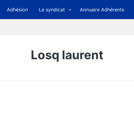
Adhésion
Le syndicat
Annuaire Adhérents
Losq laurent