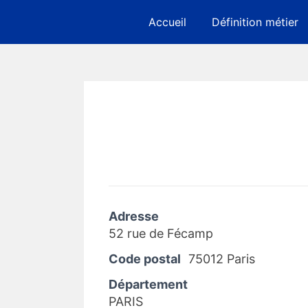
Skip
Accueil
Définition métier
to
content
Adresse
52 rue de Fécamp
Code postal
75012 Paris
Département
PARIS