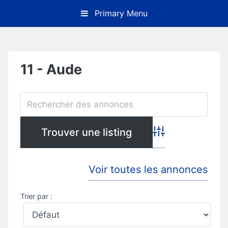
Skip
Primary Menu
to
content
11 - Aude
Advanced Search
Voir toutes les annonces
Trier par :