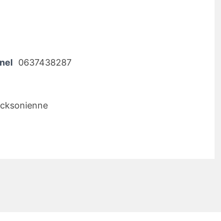
nel
0637438287
icksonienne