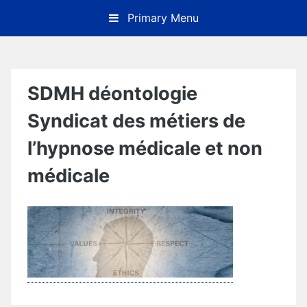
Skip
Primary Menu
to
content
SDMH déontologie
Syndicat des métiers de
l’hypnose médicale et non
médicale