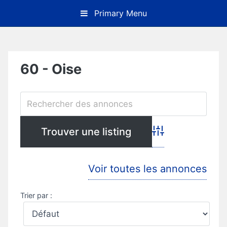
Skip
Primary Menu
to
content
60 - Oise
Advanced Search
Voir toutes les annonces
Trier par :