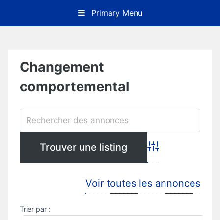
Skip
Primary Menu
to
content
Changement
comportemental
Advanced Search
Voir toutes les annonces
Trier par :