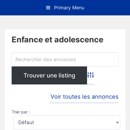
Skip
Primary Menu
to
content
Enfance et adolescence
Advanced Search
Voir toutes les annonces
Trier par :