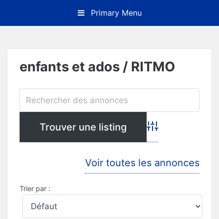
Skip
Primary Menu
to
content
enfants et ados / RITMO
Advanced Search
Voir toutes les annonces
Trier par :