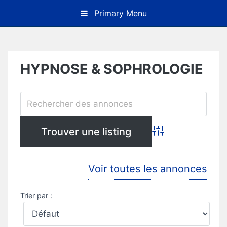
Skip
Primary Menu
to
content
HYPNOSE & SOPHROLOGIE
Advanced Search
Voir toutes les annonces
Trier par :