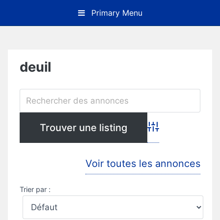
Skip
Primary Menu
to
content
deuil
Advanced Search
Voir toutes les annonces
Trier par :