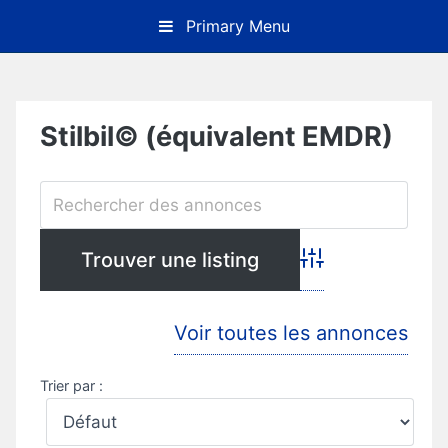
Skip
Primary Menu
to
content
Stilbil© (équivalent EMDR)
Advanced Search
Voir toutes les annonces
Trier par :