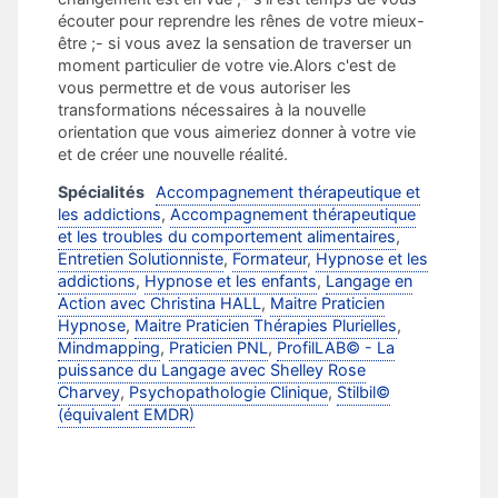
écouter pour reprendre les rênes de votre mieux-
être ;- si vous avez la sensation de traverser un
moment particulier de votre vie.​Alors c'est de
vous permettre et de vous autoriser les
transformations nécessaires à la nouvelle
orientation que vous aimeriez donner à votre vie
et de créer une nouvelle réalité.
Spécialités
Accompagnement thérapeutique et
les addictions
,
Accompagnement thérapeutique
et les troubles du comportement alimentaires
,
Entretien Solutionniste
,
Formateur
,
Hypnose et les
addictions
,
Hypnose et les enfants
,
Langage en
Action avec Christina HALL
,
Maitre Praticien
Hypnose
,
Maitre Praticien Thérapies Plurielles
,
Mindmapping
,
Praticien PNL
,
ProfilLAB© - La
puissance du Langage avec Shelley Rose
Charvey
,
Psychopathologie Clinique
,
Stilbil©
(équivalent EMDR)